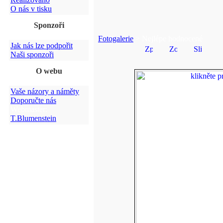
O nás v tisku
Sponzoři
Fotogalerie
> Nejlépe hodnocené
Jak nás lze podpořit
Naši sponzoři
O webu
Vaše názory a náměty
Doporučte nás
Webmaster:
T.Blumenstein