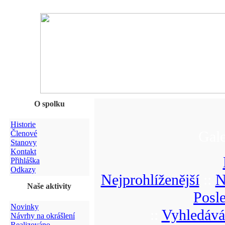
O spolku
Historie
Gale
Členové
Stanovy
Kontakt
Přihláška
Odkazy
Nejprohlíženější
::
N
Naše aktivity
Posl
Novinky
::
Vyhledává
Návrhy na okrášlení
Realizováno