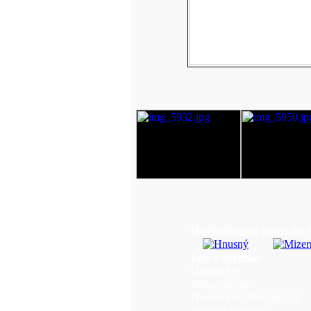
Hodnotit tento obrázek
(
Info o obrázku
Upload by:
Jméno galerie:
Hodnocení (208 hlas(ů)):
Velikost souboru: