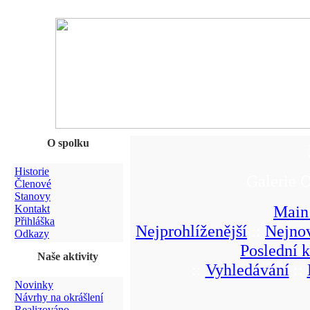
O spolku
Historie
Galerie 
Členové
Stanovy
Main
Kontakt
Přihláška
Nejprohlíženější
::
Nejnov
Odkazy
Poslední 
Naše aktivity
::
Vyhledávání
::
Novinky
Návrhy na okrášlení
Realizováno