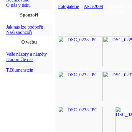
O nás v tisku
Fotogalerie
>
Akce2009
> Vernisáž fot
Vernisáž fotografií Boba Pacholíka
Sponzoři
Jak nás lze podpořit
Naši sponzoři
O webu
Vaše názory a náměty
Doporučte nás
Webmaster:
96 zobrazení
64 zobraz
T.Blumenstein
58 zobrazení
62 zobraz