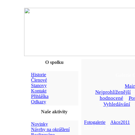
O spolku
Historie
Galerie 
Členové
Stanovy
Main
Kontakt
Nejprohlíženější
:
Přihláška
hodnocené
::
Po
Odkazy
::
Vyhledávání
:
Naše aktivity
Fotogalerie
>
Akce2011
> 
Novinky
Den Země 2011
Návrhy na okrášlení
Realizováno