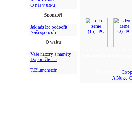
O nás v tisku
Sponzoři
Jak nás lze podpořit
Naši sponzoři
O webu
4 zobrazení
4 zobraze
Vaše názory a náměty
4 obrázkků na 1 stránká
Doporučte nás
Webmaster:
T.Blumenstein
Powered by
Copp
A Nuke C