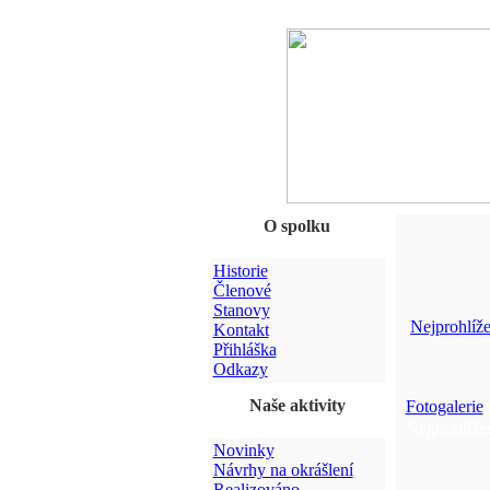
O spolku
Historie
Členové
Stanovy
Nejprohlíže
Kontakt
Přihláška
Odkazy
Naše aktivity
Fotogalerie
Nejprohlížen
Novinky
Návrhy na okrášlení
Realizováno