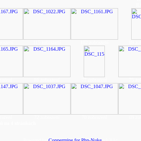
R
brazení
115 zobrazení
102 zobrazení
89 zo
razení
86 zobrazení
77 zobrazení
75 zo
razení
72 zobrazení
70 zobrazení
69 zo
ů na 4 stránkách
Powered by
Coppermine for Php-Nuke
v1.3.1c