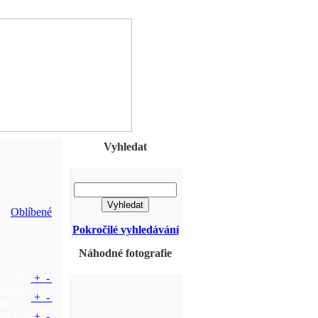
Vyhledat
::
Oblíbené
Pokročilé vyhledávání
Náhodné fotografie
ADPIS
+
-
JMÉNO
+
-
BORU
ATUM
+
-