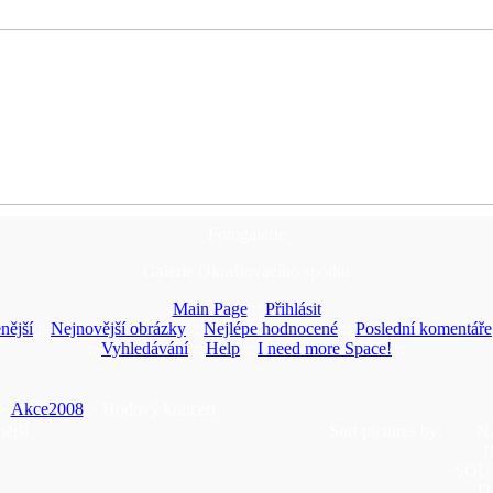
Fotogalerie
Galerie Okrašlovacího spolku
Main Page
::
Přihlásit
nější
::
Nejnovější obrázky
::
Nejlépe hodnocené
::
Poslední komentáře
::
Vyhledávání
::
Help
::
I need more Space!
::
>
Akce2008
> Hodový koncert
ější
Sort pictures by:
N
SOU
D