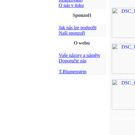
O nás v tisku
Sponzoři
Jak nás lze podpořit
Naši sponzoři
423 zo
O webu
Vaše názory a náměty
Doporučte nás
Webmaster:
T.Blumenstein
88 zob
74 zob
42 obrázkk