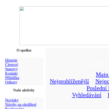
O spolku
Historie
Galerie O
Členové
Stanovy
Main
Kontakt
Přihláška
Nejprohlíženější
::
Nejno
Odkazy
::
Poslední
Naše aktivity
::
Vyhledávání
::
Novinky
Návrhy na okrášlení
Realizováno