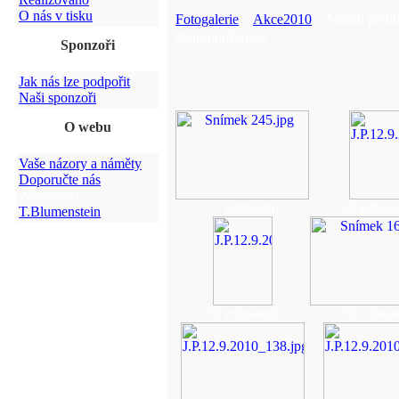
O nás v tisku
Fotogalerie
>
Akce2010
> Módní přehlí
Nejprohlíženější
Sponzoři
Jak nás lze podpořit
Naši sponzoři
O webu
Vaše názory a náměty
Doporučte nás
Webmaster:
77 zobrazení
36 zobraz
T.Blumenstein
29 zobrazení
29 zobraz