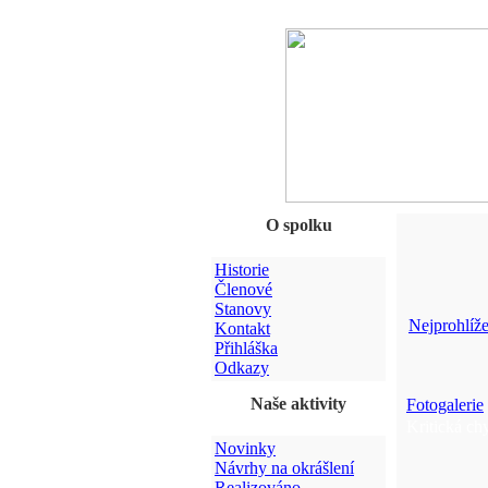
O spolku
Historie
Členové
Stanovy
Nejprohlíže
Kontakt
Přihláška
Odkazy
Naše aktivity
Fotogalerie
Kritická ch
Novinky
Návrhy na okrášlení
Realizováno