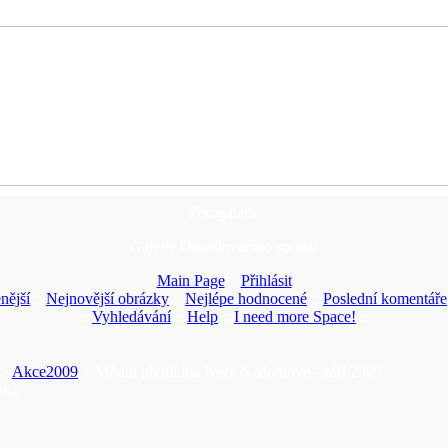
Fotogalerie
Galerie Okrašlovacího spolku
Main Page
::
Přihlásit
nější
::
Nejnovější obrázky
::
Nejlépe hodnocené
::
Poslední komentáře
::
Vyhledávání
::
Help
::
I need more Space!
::
>
Akce2009
> Módní přehlídka Ivety Nedomové - září 2009
yba