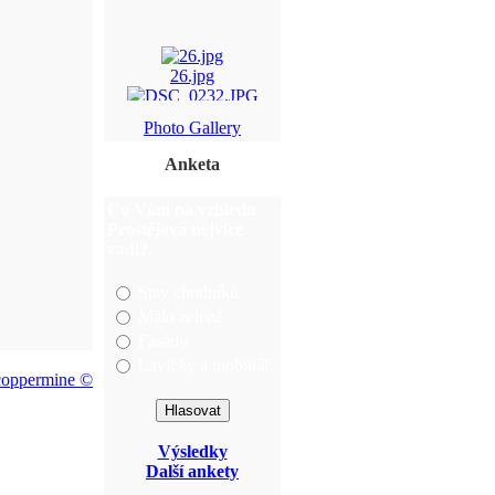
26.jpg
DSC_0232.JPG
Photo Gallery
55.jpg
Anketa
img_5821.jpg
Co Vám na vzhledu
Prostějova nejvíce
vadí?
Stav chodníků
Málo zeleně
Fasády
Lavičky a mobiliář
coppermine ©
Výsledky
Další ankety