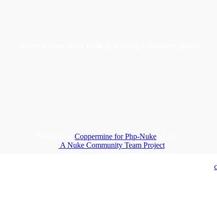
There was an error while processing a database query
Powered by
Coppermine for Php-Nuke
v1.3.1c
A Nuke Community Team Project