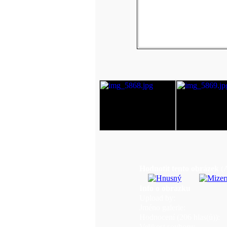
Hodnotit tento obrázek
(
Info o obrázku
Upload by:
Jméno galerie:
Hodnocení (206 hlas(ů)):
Velikost souboru: