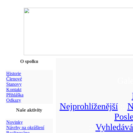
O spolku
Historie
Gale
Členové
Stanovy
Kontakt
Přihláška
Odkazy
Nejprohlíženější
::
N
Naše aktivity
Posl
Novinky
::
Vyhledává
Návrhy na okrášlení
Realizováno