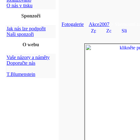
O nás v tisku
Sponzoři
Fotogalerie
>
Akce2007
> Slavnostní z
Jak nás lze podpořit
Naši sponzoři
O webu
Vaše názory a náměty
Doporučte nás
Webmaster:
T.Blumenstein