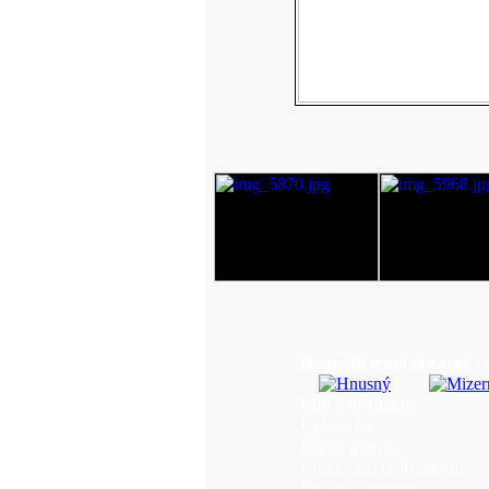
Hodnotit tento obrázek
(
Info o obrázku
Upload by:
Jméno galerie:
Hodnocení (208 hlas(ů)):
Velikost souboru: