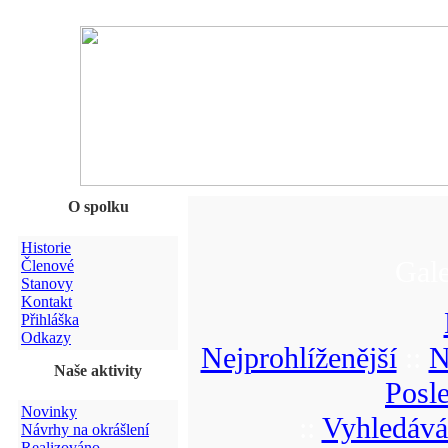
O spolku
Historie
Gale
Členové
Stanovy
Kontakt
Přihláška
Odkazy
Nejprohlíženější
::
N
Naše aktivity
Posl
Novinky
::
Vyhledává
Návrhy na okrášlení
Realizováno