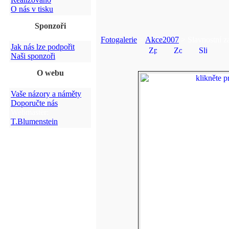
O nás v tisku
Sponzoři
Fotogalerie
>
Akce2007
> Slavnostní z
Jak nás lze podpořit
Naši sponzoři
O webu
Vaše názory a náměty
Doporučte nás
Webmaster:
T.Blumenstein