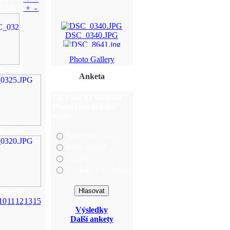
ATING
+
-
DSC_0340.JPG
DSC_8641.jpg
Photo Gallery
brazení
DSC_0278.JPG
Anketa
DSC_0270.JPG
Co Vám na vzhledu
Prostějova nejvíce
vadí?
brazení
Stav chodníků
Málo zeleně
Fasády
Lavičky a mobiliář
brazení
10
11
12
13
15
Výsledky
Další ankety