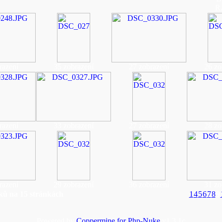
R
razení
35 zobrazení
27 zobrazení
26 zo
razení
33 zobrazení
27 zobrazení
28 zo
razení
29 zobrazení
36 zobrazení
31 zo
ků na 15 stránkách
1
4
5
6
7
8
9
Powered by
Coppermine for Php-Nuke
v1.3.1c