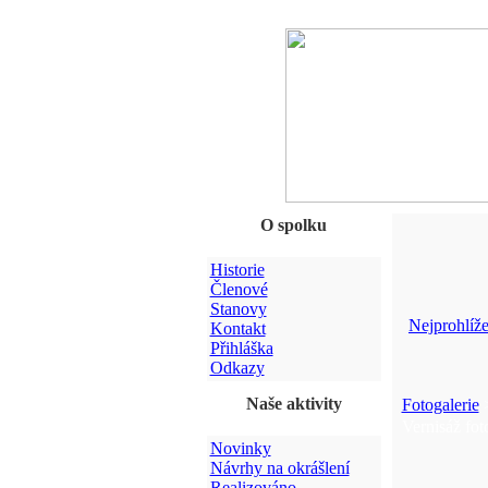
O spolku
Historie
Členové
Stanovy
Nejprohlíže
Kontakt
Přihláška
Odkazy
Naše aktivity
Fotogalerie
Vernisáž fot
Novinky
Návrhy na okrášlení
Realizováno