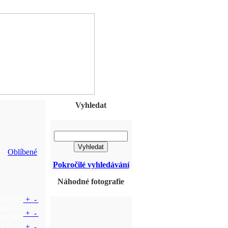
Vyhledat
::
Oblíbené
Pokročilé vyhledávání
Náhodné fotografie
ADPIS
+
-
JMÉNO
+
-
UBORU
ATUM
+
-