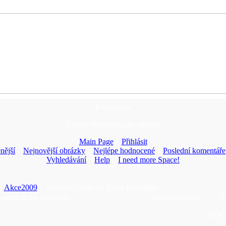
Fotogalerie
Galerie Okrašlovacího spolku
Main Page
::
Přihlásit
nější
::
Nejnovější obrázky
::
Nejlépe hodnocené
::
Poslední komentáře
::
Vyhledávání
::
Help
::
I need more Space!
::
>
Akce2009
> Vernisáž fotografií Boba Pacholíka
ografií Boba Pacholíka
Sort pictures by:
N
SO
D