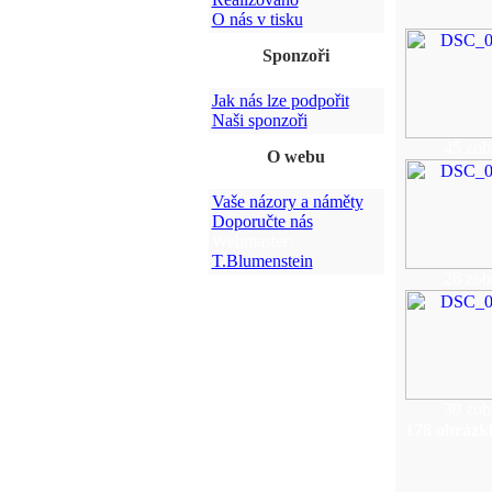
O nás v tisku
Sponzoři
Jak nás lze podpořit
Naši sponzoři
45 zob
O webu
Vaše názory a náměty
Doporučte nás
Webmaster:
T.Blumenstein
26 zob
30 zob
178 obrázk