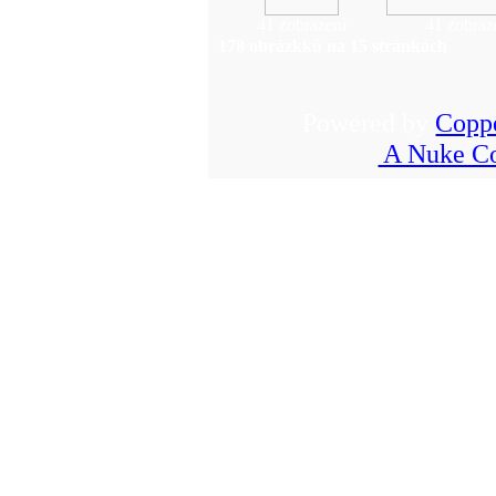
41 zobrazení
41 zobraz
178 obrázkků na 15 stránkách
Powered by
Copp
A Nuke Co