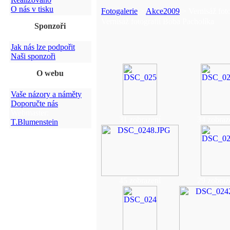
O nás v tisku
Fotogalerie
>
Akce2009
> Vernisáž fot
Vernisáž fotografií Boba Pacholíka
Sponzoři
Jak nás lze podpořit
Naši sponzoři
O webu
Vaše názory a náměty
Doporučte nás
Webmaster:
31 zobrazení
34 zobraz
T.Blumenstein
45 zobrazení
29 zobraz