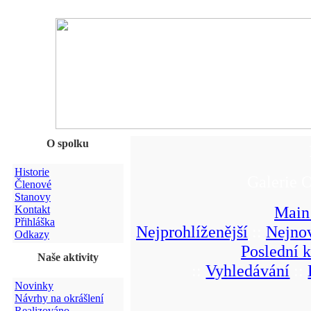
O spolku
Historie
Galerie 
Členové
Stanovy
Main
Kontakt
Přihláška
Nejprohlíženější
::
Nejnov
Odkazy
Poslední 
Naše aktivity
::
Vyhledávání
::
Novinky
Návrhy na okrášlení
Realizováno