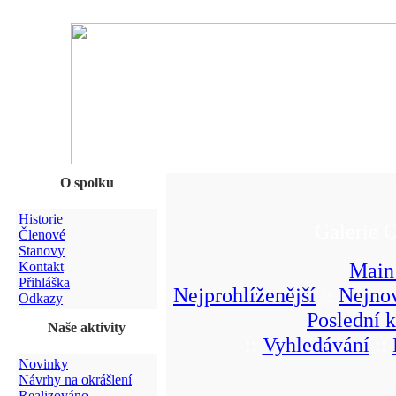
O spolku
Historie
Galerie 
Členové
Stanovy
Main
Kontakt
Přihláška
Nejprohlíženější
::
Nejnov
Odkazy
Poslední 
Naše aktivity
::
Vyhledávání
::
Novinky
Návrhy na okrášlení
Realizováno