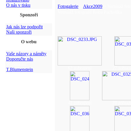
O nás v tisku
Fotogalerie
>
Akce2009
> Vernisáž fot
Vernisáž fotografií Boba Pacholíka
Sponzoři
Jak nás lze podpořit
Naši sponzoři
O webu
Vaše názory a náměty
Doporučte nás
Webmaster:
62 zobrazení
27 zobraz
T.Blumenstein
41 zobrazení
28 zobraz