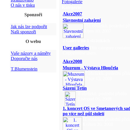
Fotogalerie
O nás v tisku
Kategorie
Akce2007
Sponzoři
Slavnostní zahajení
151 obrázků, poslední př
Jak nás lze podpořit
Říjen 10, 2007
Naši sponzoři
2 Galerií na 1 stránkách
O webu
User galleries
This category contains
Coppermine users.
Vaše názory a náměty
Doporučte nás
Akce2008
Webmaster:
Muzeum - Výstava Hloučela
T.Blumenstein
7 obrázků, poslední při
Únor 13, 2008
Sázení Tetín
8 obrázků, poslední přidán
Listopad 06, 2008
1. koncert OS ve Smetanových sa
po více než půl století
11 obrázků, poslední přid
Květen 20, 2008