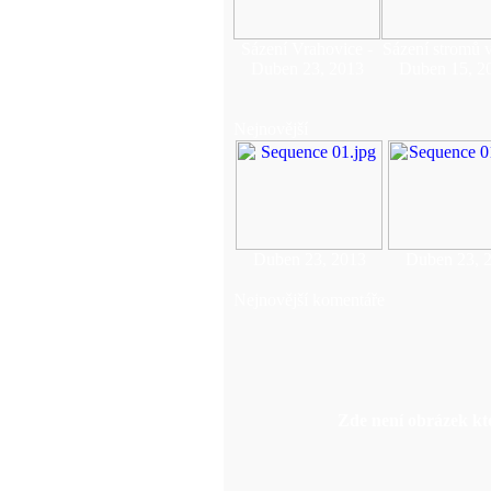
Sázení Vrahovice -
Sázení stromů 
Duben 23, 2013
Duben 15, 2
Nejnovější
Duben 23, 2013
Duben 23, 
Nejnovější komentáře
Zde není obrázek kte