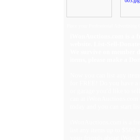
Place your Professional Advertising 
iWonAuctions.com is a
website. List-Sell-Donate
We survive on member don
items, please make a Don
Now you can list any item
for FREE! Do you have a t
or garage you'd like to se
can at iWonAuctions.com 
today and you can start li
iWonAuctions.com is a f
list any items up to $500 
your friends about iWonA