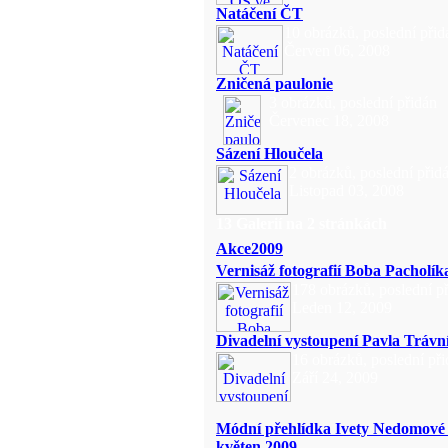
Natáčení ČT
10 obrázků, poslední přid
Červen 06, 2008
Zničená paulonie
3 obrázků, poslední přidán
Červenec 18, 2008
Sázení Hloučela
2 obrázků, poslední přid
Listopad 03, 2008
13 Galerií na 2 stránkách
Akce2009
Vernisáž fotografií Boba Pacholík
178 obrázků, poslední p
Leden 12, 2009
Divadelní vystoupení Pavla Trávn
16 obrázků, poslední př
Září 24, 2009
Módní přehlídka Ivety Nedomové 
květen 2009