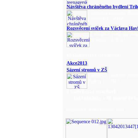
Návštěva chráněného bydlení Tril
2 obrázků, poslední přidá
Listopad 07, 2012
Rozsvěcení svíček za Václava Hav
4 obrázků, poslední přid
Prosinec 22, 2012
12 Galerií na 1 stránkách
Akce2013
Sázení stromů v ZŠ
2 obrázků, poslední přidá
Duben 15, 2013
2 Galerií na 1 stránkách
1063
obrázky v
68
glalerii
8
v k
Naposledy aktualizovaná alba