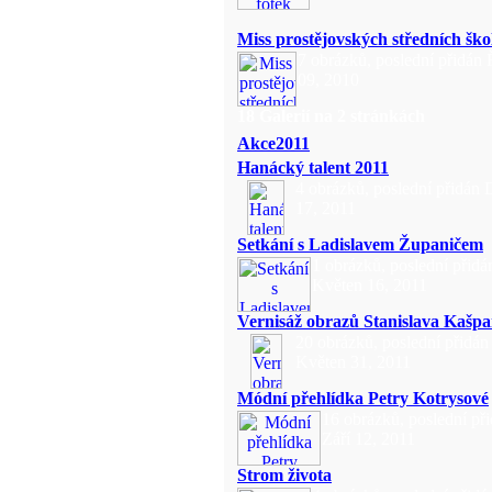
Miss prostějovských středních ško
7 obrázků, poslední přidán 
09, 2010
18 Galerií na 2 stránkách
Akce2011
Hanácký talent 2011
4 obrázků, poslední přidán
17, 2011
Setkání s Ladislavem Županičem
1 obrázků, poslední přidá
Květen 16, 2011
Vernisáž obrazů Stanislava Kašpa
20 obrázků, poslední přidán
Květen 31, 2011
Módní přehlídka Petry Kotrysové
16 obrázků, poslední př
Září 12, 2011
Strom života