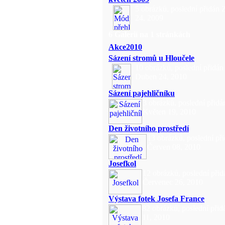
5 obrázků, poslední přidán Z
24, 2009
6 Galerií na 1 stránkách
Akce2010
Sázení stromů u Hloučele
10 obrázků, poslední přidán
Duben 24, 2010
Sázení pajehličníku
3 obrázků, poslední přidá
Květen 19, 2010
Den životního prostředí
13 obrázků, poslední př
Červen 08, 2010
Josefkol
12 obrázků, poslední přid
Červenec 26, 2010
Výstava fotek Josefa France
82 obrázků, poslední přid
11, 2010