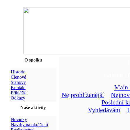
O spolku
Historie
Galerie O
Členové
Stanovy
Main 
Kontakt
Přihláška
Nejprohlíženější
::
Nejnov
Odkazy
Poslední k
Naše aktivity
::
Vyhledávání
::
Novinky
Návrhy na okrášlení
Realizováno