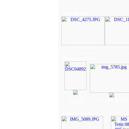
Nejprohlíženější
703 zobrazení
423 zob
Nejlépe hodnocené
2.56/5 (207
2.51/5 (207 hlas(ů)
hlas(ů))
Náhodné obrázky