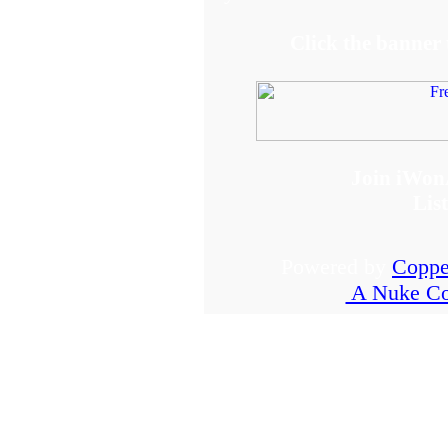
Click the banner
Join iWon
Lis
Powered by
Coppe
A Nuke Co