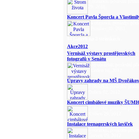
4 obrázků, poslední přidá
29, 2011
Koncert Pavla Šporcla a Vlastimil
4 obrázků, poslední přid
Prosinec 11, 2011
14 Galerií na 2 stránkách
Akce2012
Vernisáž výstavy prostějovských
fotografů v Senátu
28 obrázků, poslední př
Leden 18, 2012
Úpravy zahrady na MŠ Dvořáko
8 obrázků, poslední přidá
Duben 02, 2012
Koncert cimbálové muziky ŠUM
5 obrázků, poslední přidá
Květen 29, 2012
Instalace teenagerských laviček
8 obrázků, poslední přidá
Červen 19, 2012